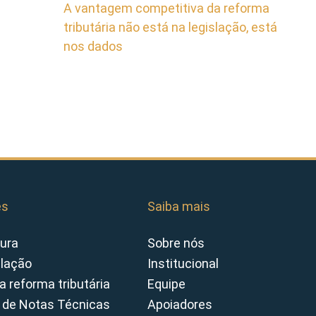
A vantagem competitiva da reforma
tributária não está na legislação, está
nos dados
es
Saiba mais
ura
Sobre nós
slação
Institucional
a reforma tributária
Equipe
 de Notas Técnicas
Apoiadores