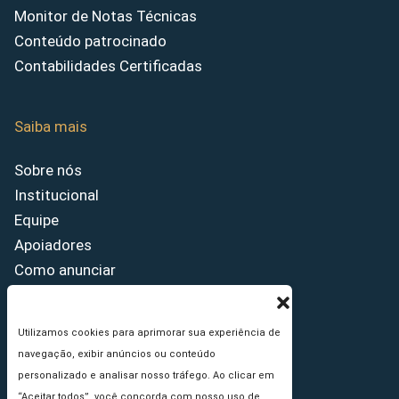
Monitor de Notas Técnicas
Conteúdo patrocinado
Contabilidades Certificadas
Saiba mais
Sobre nós
Institucional
Equipe
Apoiadores
Como anunciar
Fale conosco
Termos de uso
Utilizamos cookies para aprimorar sua experiência de
Política de privacidade
navegação, exibir anúncios ou conteúdo
Princípios Editoriais
personalizado e analisar nosso tráfego. Ao clicar em
“Aceitar todos”, você concorda com nosso uso de