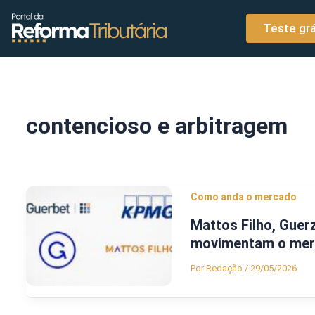
o
Ir para o conteúdo
conteúdo
Teste grá
contencioso e arbitragem
Como anda o mercado
Mattos Filho, Guer
movimentam o merc
Por
Redação
/
29/05/2026