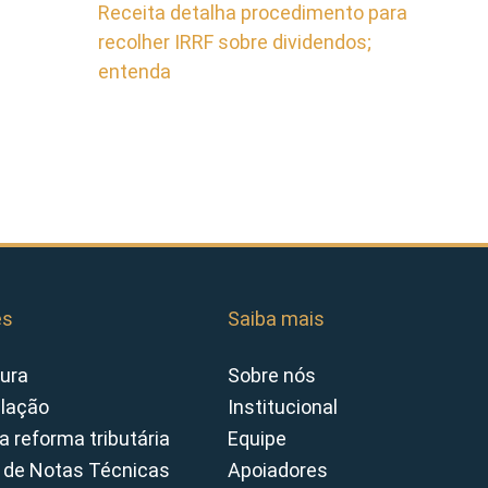
Receita detalha procedimento para
recolher IRRF sobre dividendos;
entenda
es
Saiba mais
ura
Sobre nós
slação
Institucional
a reforma tributária
Equipe
 de Notas Técnicas
Apoiadores