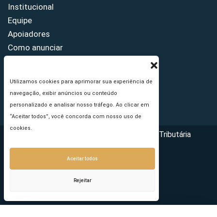
Institucional
Equipe
Apoiadores
Como anunciar
Fale conosco
Termos de uso
Utilizamos cookies para aprimorar sua experiência de
Política de privacidade
navegação, exibir anúncios ou conteúdo
Princípios Editoriais
personalizado e analisar nosso tráfego. Ao clicar em
“Aceitar todos”, você concorda com nosso uso de
cookies.
Copyright © 2026 - Portal da Reforma Tributária
Aceitar todos
Rejeitar
Seu e-mail