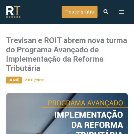
o
Ir para o conteúdo
conteúdo
Teste grátis
Trevisan e ROIT abrem nova turma
do Programa Avançado de
Implementação da Reforma
Tributária
Brasil
23/10/2025