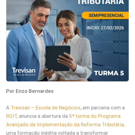
Por Enzo Bernardes
A
Trevisan – Escola de Negócios
, em parceria com a
ROIT
, anuncia a abertura da
5ª turma do Programa
Avançado de Implementação da Reforma Tributária,
uma formação inédita voltada a transformar