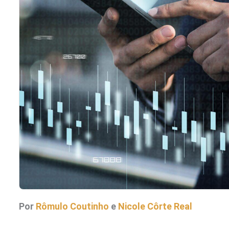
Por
Rômulo Coutinho
e
Nicole Côrte Real