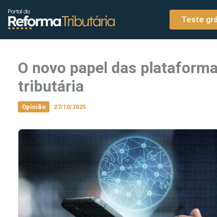
o
Ir para o conteúdo
conteúdo
Teste grá
O novo papel das plataforma
tributária
Opinião
27/10/2025