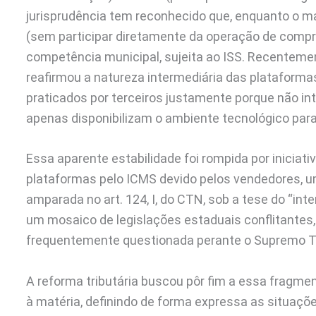
jurisprudência tem reconhecido que, enquanto o m
(sem participar diretamente da operação de compra
competência municipal, sujeita ao ISS. Recentemen
reafirmou a natureza intermediária das plataformas
praticados por terceiros justamente porque não i
apenas disponibilizam o ambiente tecnológico para
Essa aparente estabilidade foi rompida por iniciat
plataformas pelo ICMS devido pelos vendedores, u
amparada no art. 124, I, do CTN, sob a tese do “in
um mosaico de legislações estaduais conflitantes,
frequentemente questionada perante o Supremo Tr
A reforma tributária buscou pôr fim a essa fragme
à matéria, definindo de forma expressa as situaçõ