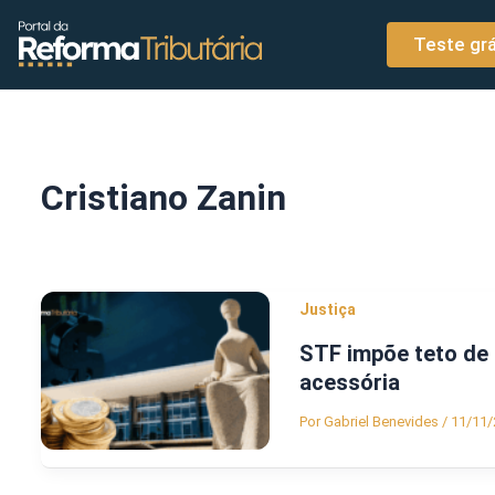
o
Ir para o conteúdo
conteúdo
Teste grá
Cristiano Zanin
Justiça
STF impõe teto de 
acessória
Por
Gabriel Benevides
/
11/11/