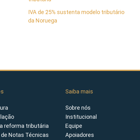
IVA de 25% sustenta modelo tributário
da Noruega
es
Saiba mais
ura
Sobre nós
slação
Institucional
a reforma tributária
Equipe
 de Notas Técnicas
Apoiadores