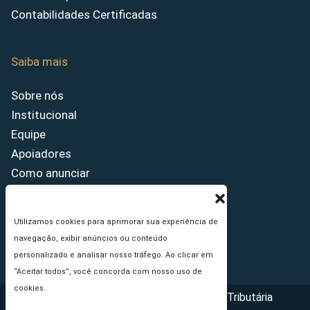
Contabilidades Certificadas
Saiba mais
Sobre nós
Institucional
Equipe
Apoiadores
Como anunciar
Fale conosco
Termos de uso
Utilizamos cookies para aprimorar sua experiência de
Política de privacidade
navegação, exibir anúncios ou conteúdo
Princípios Editoriais
personalizado e analisar nosso tráfego. Ao clicar em
“Aceitar todos”, você concorda com nosso uso de
cookies.
Copyright © 2026 - Portal da Reforma Tributária