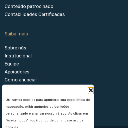
Conteúdo patrocinado
Contabilidades Certificadas
Saiba mais
Sobre nós
Institucional
Equipe
Apoiadores
Como anunciar
Fale conosco
Termos de uso
Utilizamos cookies para aprimorar sua experiência de
Política de privacidade
navegação, exibir anúncios ou conteúdo
Princípios Editoriais
personalizado e analisar nosso tráfego. Ao clicar em
“Aceitar todos”, você concorda com nosso uso de
cookies.