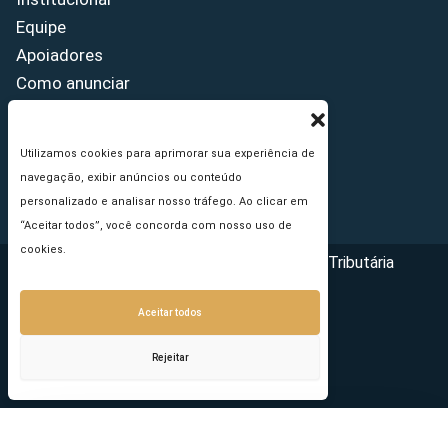
Equipe
Apoiadores
Como anunciar
Fale conosco
Termos de uso
Utilizamos cookies para aprimorar sua experiência de
Política de privacidade
navegação, exibir anúncios ou conteúdo
Princípios Editoriais
personalizado e analisar nosso tráfego. Ao clicar em
“Aceitar todos”, você concorda com nosso uso de
cookies.
Copyright © 2026 - Portal da Reforma Tributária
Aceitar todos
Rejeitar
Seu e-mail