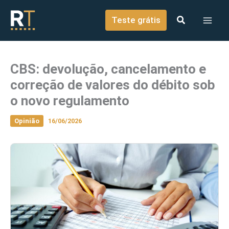
o
Ir para o conteúdo
conteúdo
Teste grátis
CBS: devolução, cancelamento e
correção de valores do débito sob
o novo regulamento
Opinião
16/06/2026