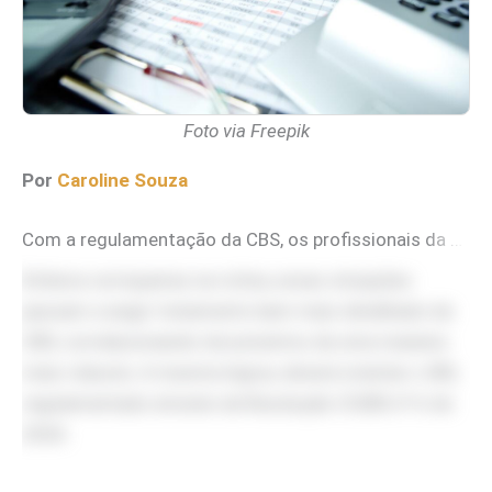
Foto via Freepik
Por
Caroline Souza
Com a regulamentação da CBS, os profissionais da área tributária precisam dominar não apenas a apuração assistida, conta corrente, da nova contribuição, mas também os procedimentos específicos para ajustar o “ciclo normal” da operação: devoluções, cancelamentos e correções no valor do débito destacado.
Embora corriqueiras na rotina, essas situações
passam a exigir tratamento bem mais detalhado da
CBS, correlacionando documentos de uma maneira
mais robusta. A mesma lógica, deverá orientar o IBS,
regulamentado através da Resolução CGIBS nº 6 de
2026.