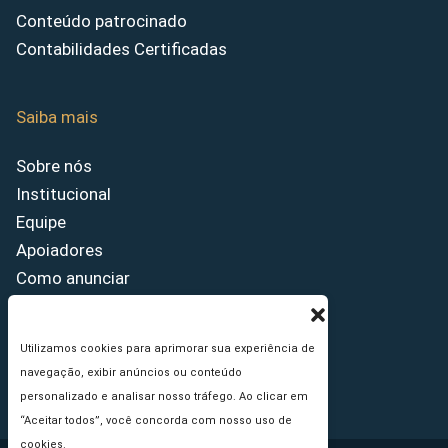
Conteúdo patrocinado
Contabilidades Certificadas
Saiba mais
Sobre nós
Institucional
Equipe
Apoiadores
Como anunciar
Fale conosco
Termos de uso
Utilizamos cookies para aprimorar sua experiência de
Política de privacidade
navegação, exibir anúncios ou conteúdo
Princípios Editoriais
personalizado e analisar nosso tráfego. Ao clicar em
“Aceitar todos”, você concorda com nosso uso de
cookies.