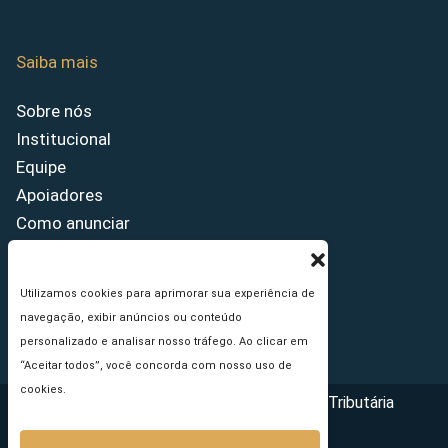
Saiba mais
Sobre nós
Institucional
Equipe
Apoiadores
Como anunciar
Fale conosco
Termos de uso
Utilizamos cookies para aprimorar sua experiência de
Política de privacidade
navegação, exibir anúncios ou conteúdo
Princípios Editoriais
personalizado e analisar nosso tráfego. Ao clicar em
“Aceitar todos”, você concorda com nosso uso de
cookies.
Copyright © 2026 - Portal da Reforma Tributária