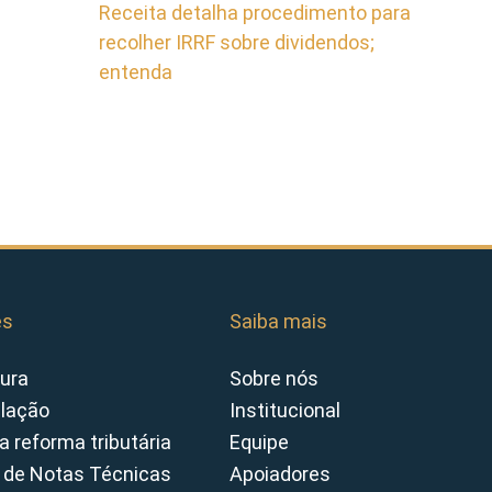
Receita detalha procedimento para
recolher IRRF sobre dividendos;
entenda
es
Saiba mais
ura
Sobre nós
slação
Institucional
a reforma tributária
Equipe
 de Notas Técnicas
Apoiadores