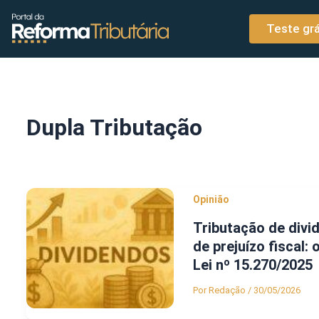
o
Ir para o conteúdo
conteúdo
Teste grá
Dupla Tributação
Opinião
Tributação de divi
de prejuízo fiscal:
Lei nº 15.270/2025
Por
Redação
/
30/05/2026