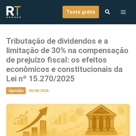
o
Ir para o conteúdo
conteúdo
Teste grátis
Tributação de dividendos e a
limitação de 30% na compensação
de prejuízo fiscal: os efeitos
econômicos e constitucionais da
Lei nº 15.270/2025
Opinião
30/05/2026