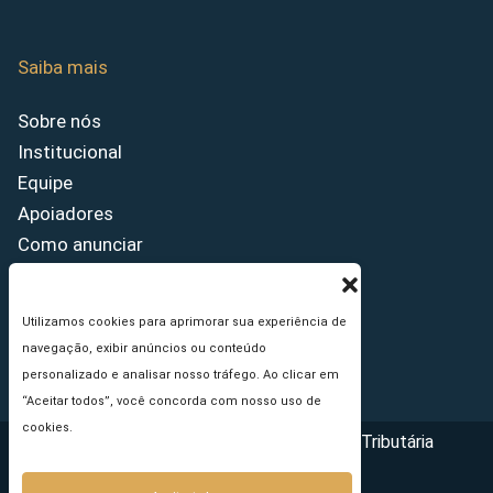
Saiba mais
Sobre nós
Institucional
Equipe
Apoiadores
Como anunciar
Fale conosco
Termos de uso
Utilizamos cookies para aprimorar sua experiência de
Política de privacidade
navegação, exibir anúncios ou conteúdo
Princípios Editoriais
personalizado e analisar nosso tráfego. Ao clicar em
“Aceitar todos”, você concorda com nosso uso de
cookies.
Copyright © 2026 - Portal da Reforma Tributária