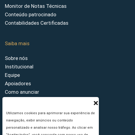
Monitor de Notas Técnicas
Conteúdo patrocinado
Contabilidades Certificadas
Saiba mais
Sobre nós
Institucional
Equipe
Apoiadores
Como anunciar
Fale conosco
Termos de uso
Utilizamos cookies para aprimorar sua experiência de
Política de privacidade
navegação, exibir anúncios ou conteúdo
Princípios Editoriais
personalizado e analisar nosso tráfego. Ao clicar em
“Aceitar todos”, você concorda com nosso uso de