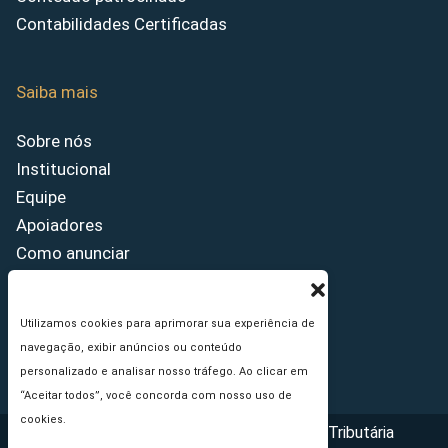
Contabilidades Certificadas
Saiba mais
Sobre nós
Institucional
Equipe
Apoiadores
Como anunciar
Fale conosco
Termos de uso
Utilizamos cookies para aprimorar sua experiência de
Política de privacidade
navegação, exibir anúncios ou conteúdo
Princípios Editoriais
personalizado e analisar nosso tráfego. Ao clicar em
“Aceitar todos”, você concorda com nosso uso de
cookies.
Copyright © 2026 - Portal da Reforma Tributária