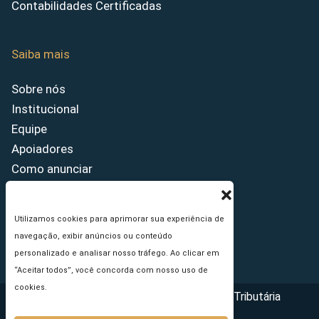
Contabilidades Certificadas
Saiba mais
Sobre nós
Institucional
Equipe
Apoiadores
Como anunciar
Fale conosco
Termos de uso
Utilizamos cookies para aprimorar sua experiência de
Política de privacidade
navegação, exibir anúncios ou conteúdo
Princípios Editoriais
personalizado e analisar nosso tráfego. Ao clicar em
“Aceitar todos”, você concorda com nosso uso de
cookies.
Copyright © 2026 - Portal da Reforma Tributária