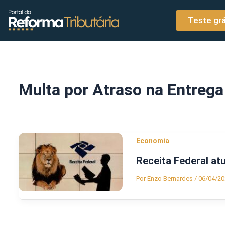
o
Ir para o conteúdo
conteúdo
Teste grá
Multa por Atraso na Entrega
Economia
Receita Federal a
Por
Enzo Bernardes
/
06/04/20