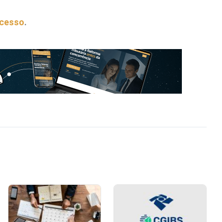
acesso
.