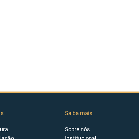
es
Saiba mais
ura
Sobre nós
slação
Institucional