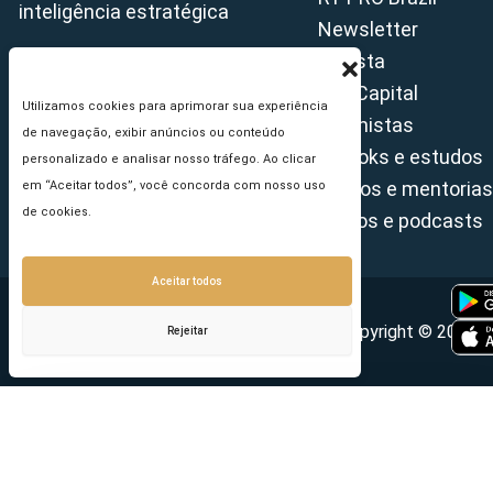
inteligência estratégica
Newsletter
Revista
Tax Capital
Utilizamos cookies para aprimorar sua experiência
Colunistas
de navegação, exibir anúncios ou conteúdo
E-books e estudos
personalizado e analisar nosso tráfego. Ao clicar
Cursos e mentorias
em “Aceitar todos”, você concorda com nosso uso
de cookies.
Vídeos e podcasts
Aceitar todos
Copyright © 2026 - 
Rejeitar
Seu e-mail