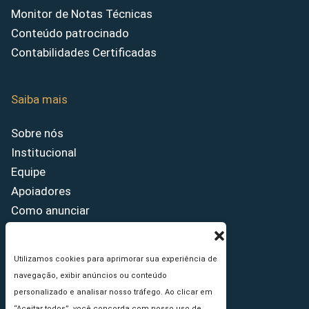
Monitor de Notas Técnicas
Conteúdo patrocinado
Contabilidades Certificadas
Saiba mais
Sobre nós
Institucional
Equipe
Apoiadores
Como anunciar
Fale conosco
Termos de uso
Utilizamos cookies para aprimorar sua experiência de
Política de privacidade
navegação, exibir anúncios ou conteúdo
Princípios Editoriais
personalizado e analisar nosso tráfego. Ao clicar em
“Aceitar todos”, você concorda com nosso uso de