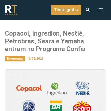
o
Ir para o conteúdo
conteúdo
Teste grátis
Copacol, Ingredion, Nestlé,
Petrobras, Seara e Yamaha
entram no Programa Confia
Economia
16/06/2026