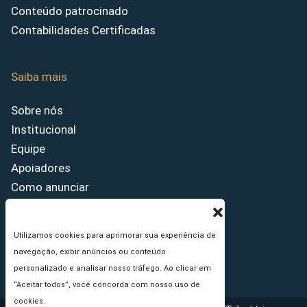
Conteúdo patrocinado
Contabilidades Certificadas
Saiba mais
Sobre nós
Institucional
Equipe
Apoiadores
Como anunciar
Fale conosco
Termos de uso
Utilizamos cookies para aprimorar sua experiência de
Política de privacidade
navegação, exibir anúncios ou conteúdo
Princípios Editoriais
personalizado e analisar nosso tráfego. Ao clicar em
“Aceitar todos”, você concorda com nosso uso de
cookies.