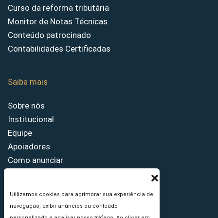
Curso da reforma tributária
Monitor de Notas Técnicas
Conteúdo patrocinado
Contabilidades Certificadas
Saiba mais
Sobre nós
Institucional
Equipe
Apoiadores
Como anunciar
Fale conosco
Termos de uso
Utilizamos cookies para aprimorar sua experiência de
Política de privacidade
navegação, exibir anúncios ou conteúdo
Princípios Editoriais
personalizado e analisar nosso tráfego. Ao clicar em