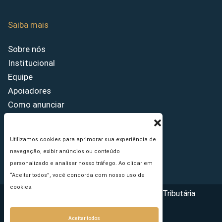
Saiba mais
Sobre nós
Institucional
Equipe
Apoiadores
Como anunciar
Fale conosco
Termos de uso
Utilizamos cookies para aprimorar sua experiência de
Política de privacidade
navegação, exibir anúncios ou conteúdo
Princípios Editoriais
personalizado e analisar nosso tráfego. Ao clicar em
“Aceitar todos”, você concorda com nosso uso de
cookies.
Copyright © 2026 - Portal da Reforma Tributária
Aceitar todos