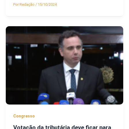
Por
Redação
/
15/10/2024
Congresso
Votação da tributária deve ficar para