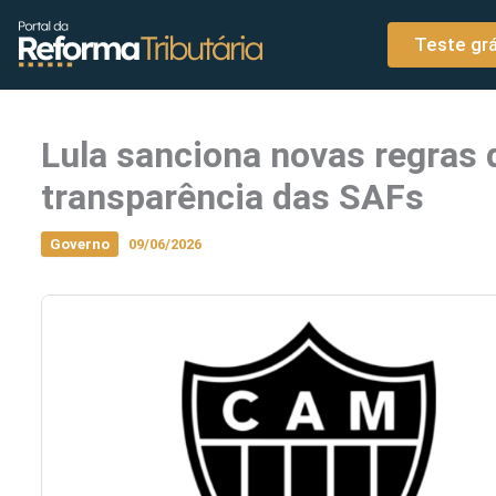
o
Ir para o conteúdo
conteúdo
Teste grá
Lula sanciona novas regras 
transparência das SAFs
Governo
09/06/2026