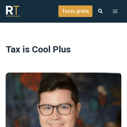
o
Ir para o conteúdo
conteúdo
Teste grátis
Tax is Cool Plus