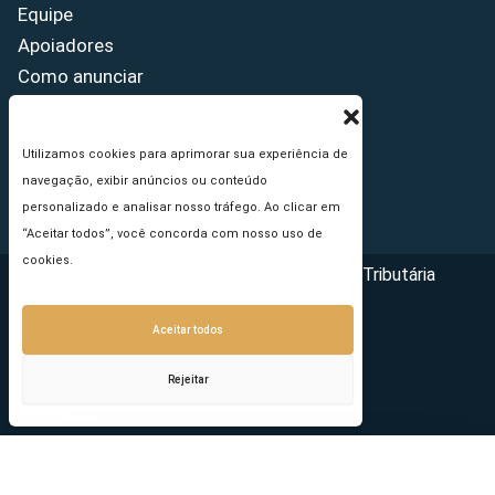
Equipe
Apoiadores
Como anunciar
Fale conosco
Termos de uso
Utilizamos cookies para aprimorar sua experiência de
Política de privacidade
navegação, exibir anúncios ou conteúdo
Princípios Editoriais
personalizado e analisar nosso tráfego. Ao clicar em
“Aceitar todos”, você concorda com nosso uso de
cookies.
Copyright © 2026 - Portal da Reforma Tributária
Aceitar todos
Rejeitar
Seu e-mail