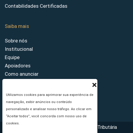
Contabilidades Certificadas
Saiba mais
Sobre nós
Institucional
Equipe
Apoiadores
Como anunciar
Fale conosco
Termos de uso
Utilizamos cookies para aprimorar sua experiência de
Política de privacidade
navegação, exibir anúncios ou conteúdo
Princípios Editoriais
personalizado e analisar nosso tráfego. Ao clicar em
“Aceitar todos”, você concorda com nosso uso de
cookies.
Copyright © 2026 - Portal da Reforma Tributária