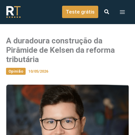
o
Ir para o conteúdo
conteúdo
Teste grátis
A duradoura construção da
Pirâmide de Kelsen da reforma
tributária
Opinião
10/05/2026