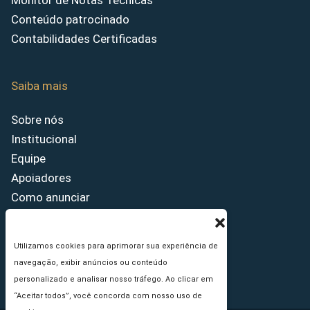
Monitor de Notas Técnicas
Conteúdo patrocinado
Contabilidades Certificadas
Saiba mais
Sobre nós
Institucional
Equipe
Apoiadores
Como anunciar
Fale conosco
Termos de uso
Utilizamos cookies para aprimorar sua experiência de
Política de privacidade
navegação, exibir anúncios ou conteúdo
Princípios Editoriais
personalizado e analisar nosso tráfego. Ao clicar em
“Aceitar todos”, você concorda com nosso uso de