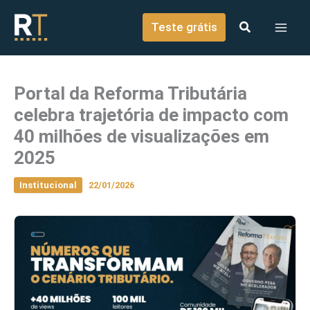
o
Ir para o conteúdo
conteúdo
Teste grátis
Portal da Reforma Tributária
celebra trajetória de impacto com
40 milhões de visualizações em
2025
Institucional
22/01/2026