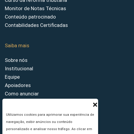
Curso da reforma tributária
Monitor de Notas Técnicas
Conteúdo patrocinado
Contabilidades Certificadas
Saiba mais
Sobre nós
Institucional
Equipe
Apoiadores
Como anunciar
Fale conosco
Termos de uso
Utilizamos cookies para aprimorar sua experiência de
Política de privacidade
navegação, exibir anúncios ou conteúdo
Princípios Editoriais
personalizado e analisar nosso tráfego. Ao clicar em