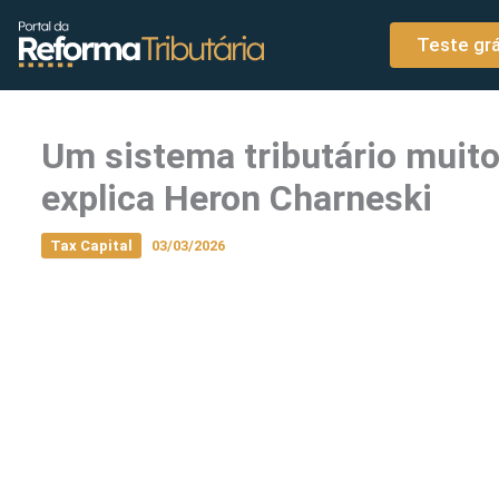
o
Ir para o conteúdo
conteúdo
Teste grá
Um sistema tributário muito
explica Heron Charneski
Tax Capital
03/03/2026