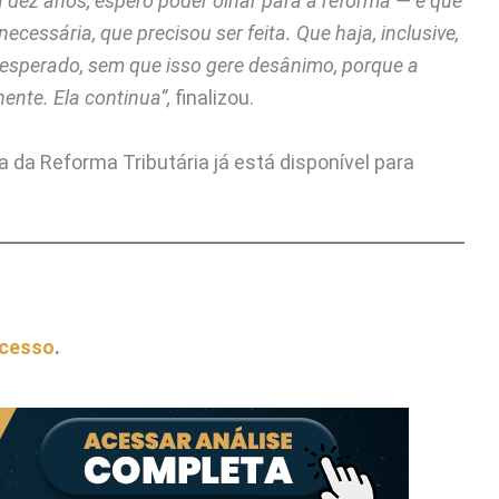
a dez anos, espero poder olhar para a reforma — e que
sária, que precisou ser feita. Que haja, inclusive,
 esperado, sem que isso gere desânimo, porque a
nente. Ela continua”,
finalizou.
ca da Reforma Tributária já está disponível para
acesso
.