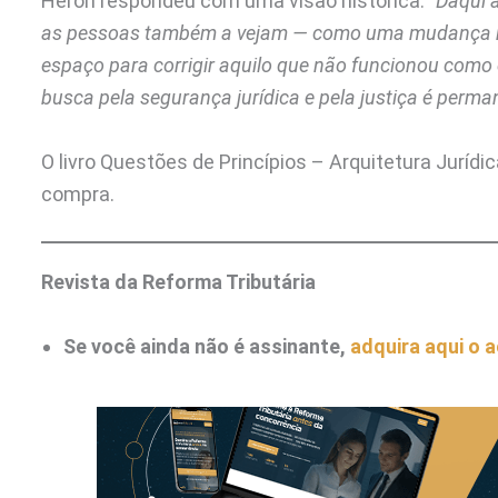
Heron respondeu com uma visão histórica:
“Daqui 
as pessoas também a vejam — como uma mudança neces
espaço para corrigir aquilo que não funcionou como
busca pela segurança jurídica e pela justiça é perma
O livro Questões de Princípios – Arquitetura Jurídi
compra.
Revista da Reforma Tributária
Se você ainda não é assinante,
adquira aqui o 