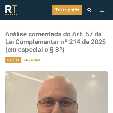
o
Ir para o conteúdo
conteúdo
Teste grátis
Análise comentada do Art. 57 da
Lei Complementar nº 214 de 2025
(em especial o § 3º)
Opinião
04/03/2026