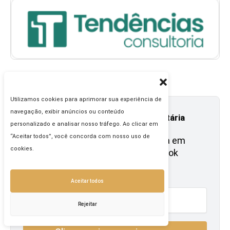
Utilizamos cookies para aprimorar sua experiência de
navegação, exibir anúncios ou conteúdo
Newsletter: domine a reforma tributária
personalizado e analisar nosso tráfego. Ao clicar em
“Aceitar todos”, você concorda com nosso uso de
🚀 Aprenda tudo o que você precisa em
cookies.
apenas 3 minutos e ganhe um e-book
gratuito
Aceitar todos
Rejeitar