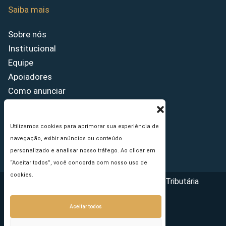
Saiba mais
Sobre nós
Institucional
Equipe
Apoiadores
Como anunciar
Fale conosco
Termos de uso
Utilizamos cookies para aprimorar sua experiência de
Política de privacidade
navegação, exibir anúncios ou conteúdo
Princípios Editoriais
personalizado e analisar nosso tráfego. Ao clicar em
“Aceitar todos”, você concorda com nosso uso de
cookies.
Copyright © 2026 - Portal da Reforma Tributária
Aceitar todos