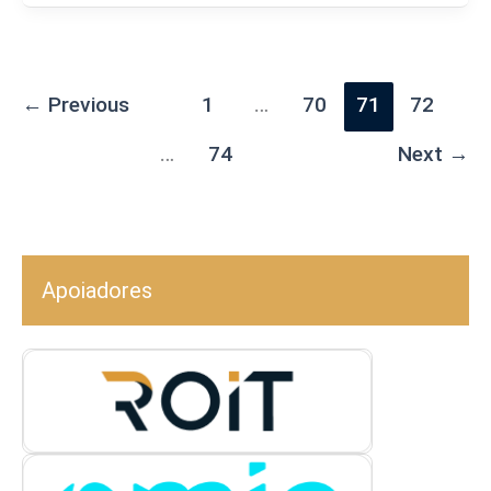
←
Previous
1
…
70
71
72
…
74
Next
→
Apoiadores