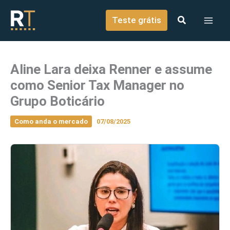
o
Ir para o conteúdo
conteúdo
Teste grátis
Aline Lara deixa Renner e assume
como Senior Tax Manager no
Grupo Boticário
Como anda o mercado
07/08/2025