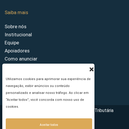
Saiba mais
Sobre nós
Institucional
Equipe
Apoiadores
Como anunciar
Fale conosco
Termos de uso
Utilizamos cookies para aprimorar sua experiência de
Política de privacidade
navegação, exibir anúncios ou conteúdo
Princípios Editoriais
personalizado e analisar nosso tráfego. Ao clicar em
“Aceitar todos”, você concorda com nosso uso de
cookies.
Copyright © 2026 - Portal da Reforma Tributária
Aceitar todos