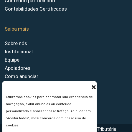
Conteúdo patrocinado
Contabilidades Certificadas
Saiba mais
Sobre nós
Institucional
Equipe
Apoiadores
Como anunciar
Fale conosco
Termos de uso
Utilizamos cookies para aprimorar sua experiência de
Política de privacidade
navegação, exibir anúncios ou conteúdo
Princípios Editoriais
personalizado e analisar nosso tráfego. Ao clicar em
“Aceitar todos”, você concorda com nosso uso de
cookies.
Copyright © 2026 - Portal da Reforma Tributária