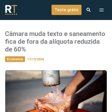
o
Ir para o conteúdo
conteúdo
Teste grátis
Câmara muda texto e saneamento
fica de fora da alíquota reduzida
de 60%
Economia
17/12/2024