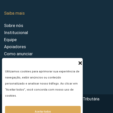
Saiba mais
Sobre nós
Institucional
Equipe
Apoiadores
Como anunciar
Fale conosco
Termos de uso
Utilizamos cookies para aprimorar sua experiência de
Política de privacidade
navegação, exibir anúncios ou conteúdo
Princípios Editoriais
personalizado e analisar nosso tráfego. Ao clicar em
“Aceitar todos”, você concorda com nosso uso de
cookies.
Copyright © 2026 - Portal da Reforma Tributária
Aceitar todos