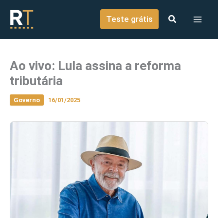
o
Ir para o conteúdo
conteúdo
Teste grátis
Ao vivo: Lula assina a reforma
tributária
Governo
16/01/2025