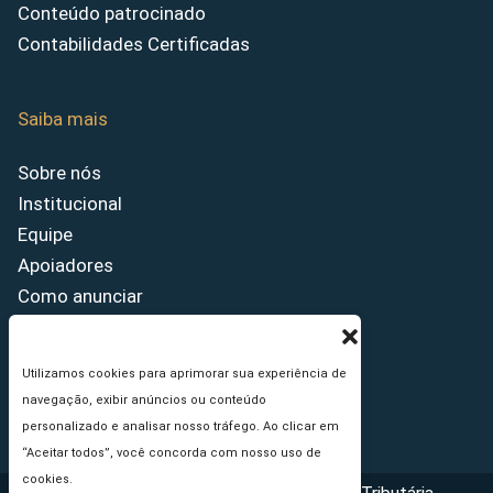
Conteúdo patrocinado
Contabilidades Certificadas
Saiba mais
Sobre nós
Institucional
Equipe
Apoiadores
Como anunciar
Fale conosco
Termos de uso
Utilizamos cookies para aprimorar sua experiência de
Política de privacidade
navegação, exibir anúncios ou conteúdo
Princípios Editoriais
personalizado e analisar nosso tráfego. Ao clicar em
“Aceitar todos”, você concorda com nosso uso de
cookies.