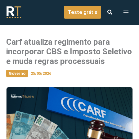
o
Ir para o conteúdo
conteúdo
Teste grátis
Carf atualiza regimento para
incorporar CBS e Imposto Seletivo
e muda regras processuais
Governo
25/05/2026