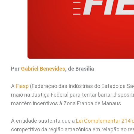
Por
Gabriel Benevides
, de Brasília
A
Fiesp
(Federação das Indústrias do Estado de São
maio na Justiça Federal para tentar barrar disposi
mantêm incentivos à Zona Franca de Manaus.
A entidade sustenta que a
Lei Complementar 214 
competitivo da região amazônica em relação ao res