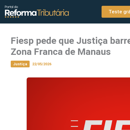
o
Ir para o conteúdo
conteúdo
Teste grá
Fiesp pede que Justiça barr
Zona Franca de Manaus
Justiça
22/05/2026