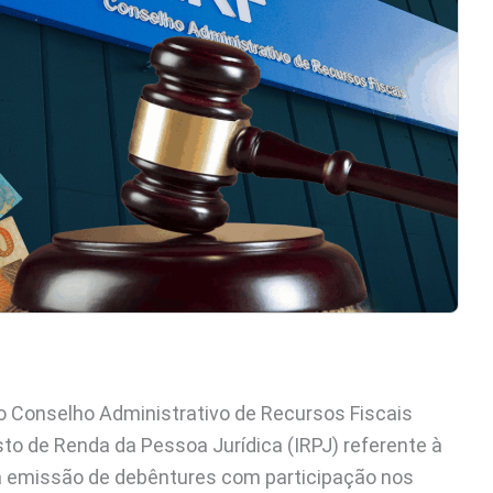
o Conselho Administrativo de Recursos Fiscais
sto de Renda da Pessoa Jurídica (IRPJ) referente à
da emissão de debêntures com participação nos