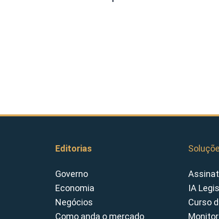
Editorias
Soluçõ
Governo
Assinat
Economia
IA Legi
Negócios
Curso d
Como anda o mercado
Monitor