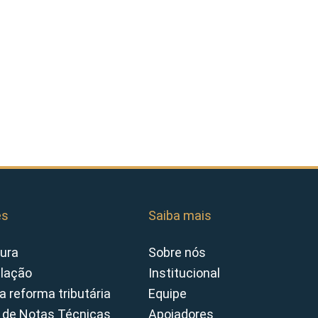
es
Saiba mais
ura
Sobre nós
slação
Institucional
a reforma tributária
Equipe
 de Notas Técnicas
Apoiadores