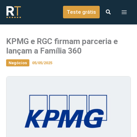
o
Ir para o conteúdo
conteúdo
Teste grátis
KPMG e RGC firmam parceria e
lançam a Família 360
Negócios
05/05/2025