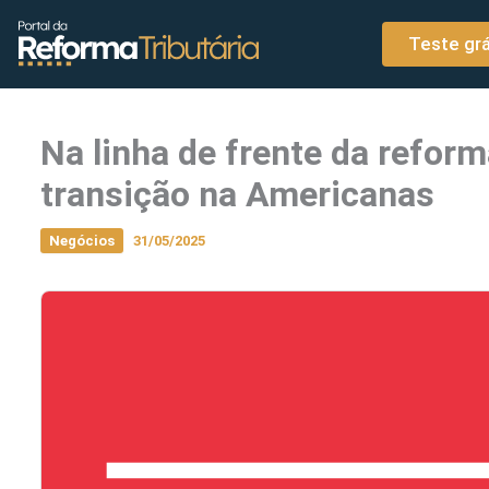
o
Ir para o conteúdo
conteúdo
Teste grá
Na linha de frente da reform
transição na Americanas
Negócios
31/05/2025