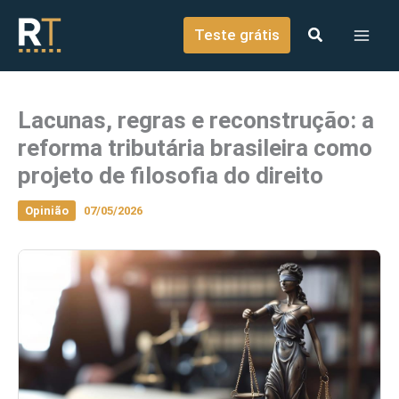
o
Ir para o conteúdo
conteúdo
Teste grátis
Lacunas, regras e reconstrução: a
reforma tributária brasileira como
projeto de filosofia do direito
Opinião
07/05/2026