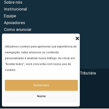
Sobre nós
Institucional
Equipe
Apoiadores
Como anunciar
Fale conosco
Termos de uso
Utilizamos cookies para aprimorar sua experiência de
Política de privacidade
navegação, exibir anúncios ou conteúdo
Princípios Editoriais
personalizado e analisar nosso tráfego. Ao clicar em
“Aceitar todos”, você concorda com nosso uso de
cookies.
Copyright © 2026 - Portal da Reforma Tributária
Aceitar todos
Rejeitar