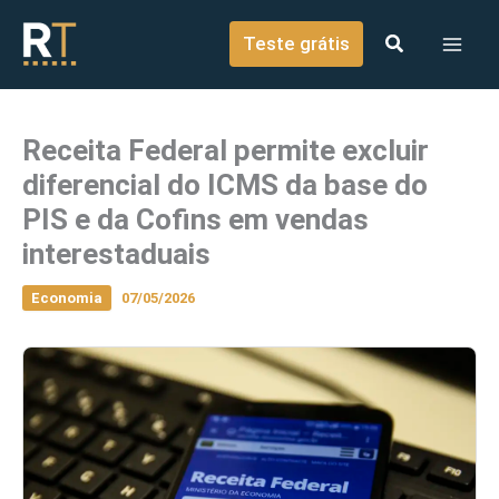
o
Ir para o conteúdo
conteúdo
Teste grátis
Receita Federal permite excluir
diferencial do ICMS da base do
PIS e da Cofins em vendas
interestaduais
Economia
07/05/2026