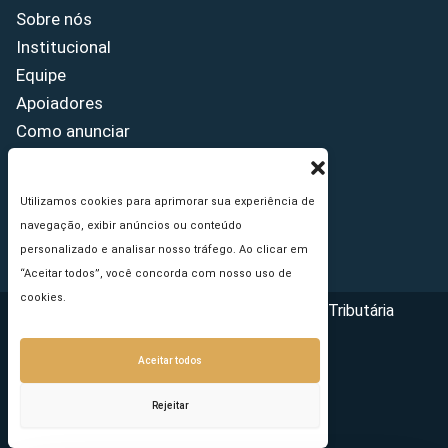
Sobre nós
Institucional
Equipe
Apoiadores
Como anunciar
Fale conosco
Termos de uso
Utilizamos cookies para aprimorar sua experiência de
Política de privacidade
navegação, exibir anúncios ou conteúdo
Princípios Editoriais
personalizado e analisar nosso tráfego. Ao clicar em
“Aceitar todos”, você concorda com nosso uso de
cookies.
Copyright © 2026 - Portal da Reforma Tributária
Aceitar todos
Rejeitar