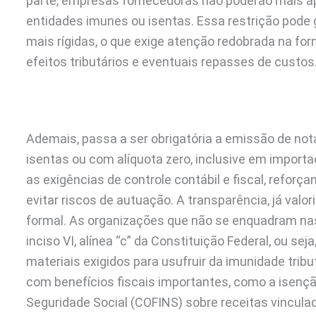
parte, empresas fornecedoras não poderão mais apr
entidades imunes ou isentas. Essa restrição pode
mais rígidas, o que exige atenção redobrada na fo
efeitos tributários e eventuais repasses de custos
Ademais, passa a ser obrigatória a emissão de no
isentas ou com alíquota zero, inclusive em import
as exigências de controle contábil e fiscal, refor
evitar riscos de autuação. A transparência, já valo
formal. As organizações que não se enquadram nas 
inciso VI, alínea “c” da Constituição Federal, ou s
materiais exigidos para usufruir da imunidade trib
com benefícios fiscais importantes, como a isenç
Seguridade Social (COFINS) sobre receitas vinculada