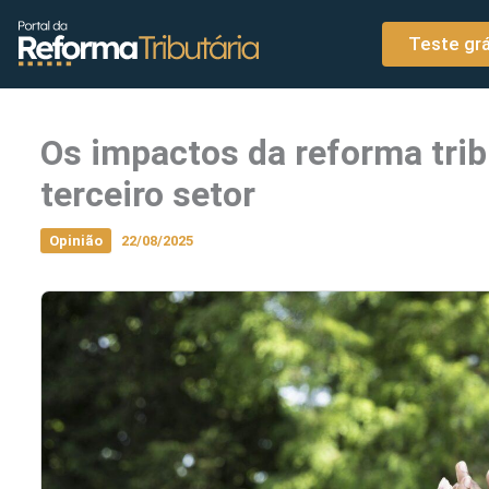
o
Ir para o conteúdo
conteúdo
Teste grá
Os impactos da reforma trib
terceiro setor
Opinião
22/08/2025