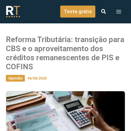
o
Ir para o conteúdo
conteúdo
Teste grátis
Reforma Tributária: transição para
CBS e o aproveitamento dos
créditos remanescentes de PIS e
COFINS
Opinião
06/06/2025