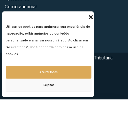
Como anunciar
Fale conosco
Termos de uso
Utilizamos cookies para aprimorar sua experiência de
Política de privacidade
navegação, exibir anúncios ou conteúdo
Princípios Editoriais
personalizado e analisar nosso tráfego. Ao clicar em
“Aceitar todos”, você concorda com nosso uso de
cookies.
Copyright © 2026 - Portal da Reforma Tributária
Aceitar todos
Rejeitar
Seu e-mail