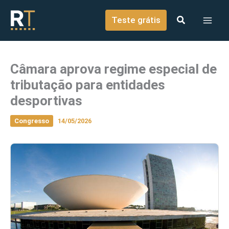
o
Ir para o conteúdo
conteúdo
Teste grátis
Câmara aprova regime especial de
tributação para entidades
desportivas
Congresso
14/05/2026