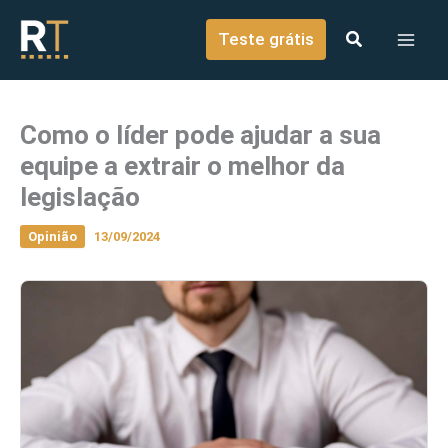
o
Ir para o conteúdo
conteúdo
Teste grátis
Como o líder pode ajudar a sua
equipe a extrair o melhor da
legislação
Opinião
13/09/2024