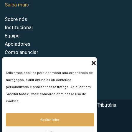
Saiba mais
Sobre nós
Institucional
Equipe
Apoiadores
Como anunciar
Fale conosco
Termos de uso
Utilizamos cookies para aprimorar sua experiência de
Política de privacidade
navegação, exibir anúncios ou conteúdo
Princípios Editoriais
personalizado e analisar nosso tráfego. Ao clicar em
“Aceitar todos”, você concorda com nosso uso de
cookies.
Copyright © 2026 - Portal da Reforma Tributária
Aceitar todos