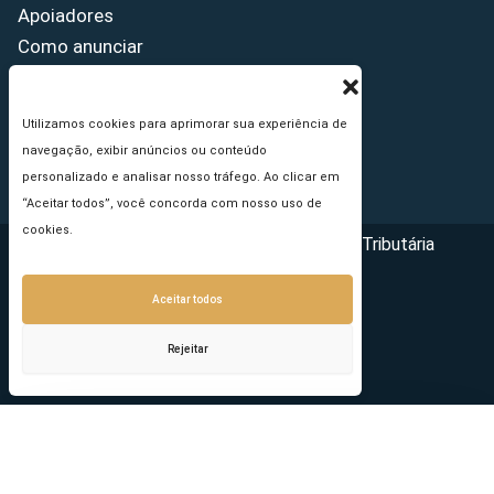
Apoiadores
Como anunciar
Fale conosco
Termos de uso
Utilizamos cookies para aprimorar sua experiência de
Política de privacidade
navegação, exibir anúncios ou conteúdo
Princípios Editoriais
personalizado e analisar nosso tráfego. Ao clicar em
“Aceitar todos”, você concorda com nosso uso de
cookies.
Copyright © 2026 - Portal da Reforma Tributária
Aceitar todos
Rejeitar
Seu e-mail